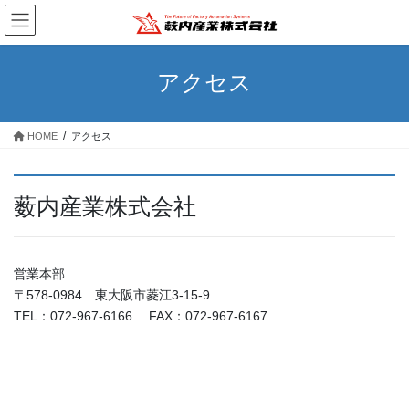
コ
ナ
ン
ビ
テ
ゲ
ン
ー
アクセス
ツ
シ
へ
ョ
ス
ン
HOME
アクセス
キ
に
ッ
移
プ
動
薮内産業株式会社
営業本部
〒578-0984 東大阪市菱江3-15-9
TEL：072-967-6166 FAX：072-967-6167